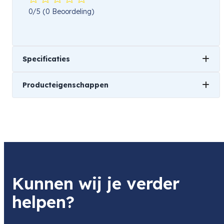
0/5
(0 Beoordeling)
Specificaties
Producteigenschappen
Gewicht
0,01 kg
Merk
Afmetingen
Caruba
Universeel
1 × 1 × 1 cm
Soort
Kunnen wij je verder
Verloopring
helpen?