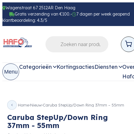
Wagenstraat 67 2512AR Den Haag
Gratis verzending van €100.-
7 dagen per week geopend
klantbeoordeling: 4.3/5
Categorieën
Kortingsacties
Diensten
Ove
Menu
Haf
Home
Nieuw
Caruba StepUp/Down Ring 37mm – 55mm
Caruba StepUp/Down Ring
37mm - 55mm