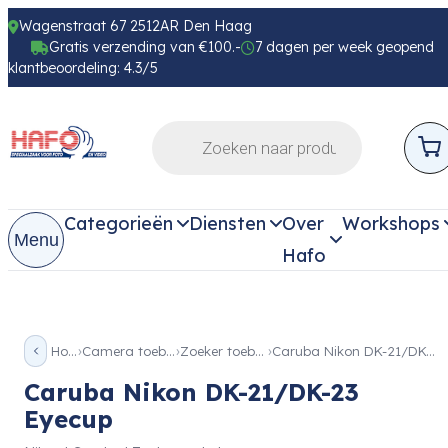
Wagenstraat 67 2512AR Den Haag
Gratis verzending van €100.-
7 dagen per week geopend
klantbeoordeling: 4.3/5
Categorieën
Diensten
Over
Workshops
Menu
Hafo
Home
Camera toebehoren
Zoeker toebehoren
Caruba Nikon DK-21/DK-23 Eyecup
Caruba Nikon DK-21/DK-23
Eyecup