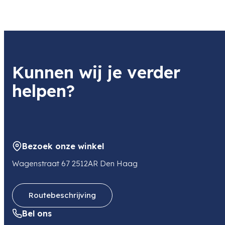
Naam
Disnet
Product
Caruba Canon EB Eyecup
Item code
Kunnen wij je verder
8718485003134
Item code leverancier
helpen?
D41619
Adres
Bathoorn 4B
9411SE BEILEN
NL
Bezoek onze winkel
E-mail
info@disnet.nl
Wagenstraat 67 2512AR Den Haag
Telefoon
0624398149
Routebeschrijving
Bel ons