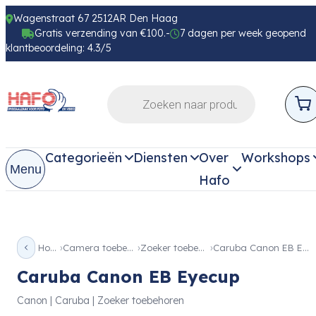
Wagenstraat 67 2512AR Den Haag
Gratis verzending van €100.-
7 dagen per week geopend
klantbeoordeling: 4.3/5
Categorieën
Diensten
Over
Workshops
Menu
Hafo
Home
Camera toebehoren
Zoeker toebehoren
Caruba Canon EB Eyecup
Caruba Canon EB Eyecup
Canon | Caruba | Zoeker toebehoren