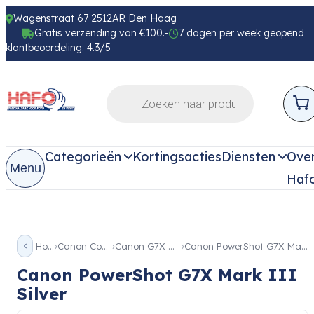
Wagenstraat 67 2512AR Den Haag
Gratis verzending van €100.-
7 dagen per week geopend
klantbeoordeling: 4.3/5
Categorieën
Kortingsacties
Diensten
Ove
Menu
Haf
Home
Canon Compact
Canon G7X Mark III
Canon PowerShot G7X Mark III Silver
Canon PowerShot G7X Mark III
Silver