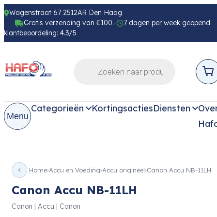
Wagenstraat 67 2512AR Den Haag
Gratis verzending van €100.-
7 dagen per week geopend
klantbeoordeling: 4.3/5
Categorieën
Kortingsacties
Diensten
Ove
Menu
Haf
Home
Accu en Voeding
Accu origineel
Canon Accu NB-11LH
Canon Accu NB-11LH
Canon | Accu | Canon