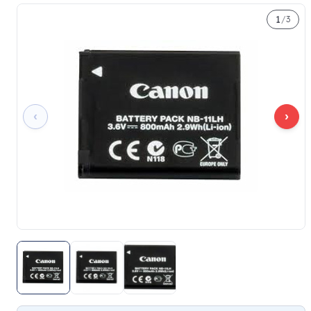
1
/
3
‹
›