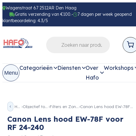
Wagenstraat 67 2512AR Den Haag
Gratis verzending van €100.-
7 dagen per week geopend
klantbeoordeling: 4.3/5
Categorieën
Diensten
Over
Workshops
Menu
Hafo
Home
Objectief toebehoren
Filters en Zonnekappen
Canon Lens hood EW-78F voor RF 24-240
Canon Lens hood EW-78F voor
RF 24-240