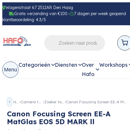
Wagenstraat 67 2512AR Den Haag
Gratis verzending van €100.-
7 dagen per week geopend
klantbeoordeling: 4.3/5
Categorieën
Diensten
Over
Workshops
Menu
Hafo
Home
Camera toebehoren
Zoeker toebehoren
Canon Focusing Screen EE-A MatGlas EOS 5D MARK ll
Canon Focusing Screen EE-A
MatGlas EOS 5D MARK ll