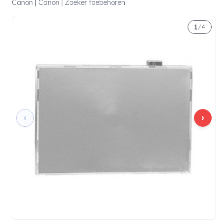
Canon | Canon | Zoeker toebehoren
1
/
4
‹
›