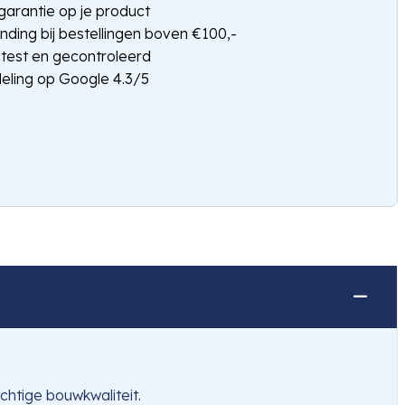
arantie op je product
nding bij bestellingen boven €100,-
etest en gecontroleerd
eling op Google 4.3/5
htige bouwkwaliteit.