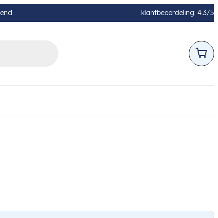
pend
klantbeoordeling: 4.3/5