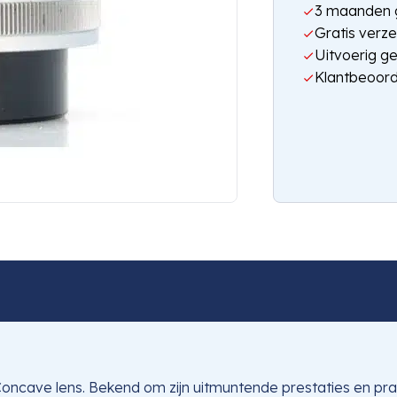
3 maanden g
Gratis verze
Uitvoerig g
Klantbeoord
ncave lens. Bekend om zijn uitmuntende prestaties en prac