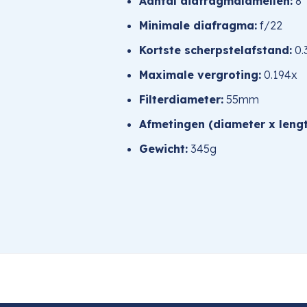
Aantal diafragmalamellen:
8
Minimale diafragma:
f/22
Kortste scherpstelafstand:
0.
Maximale vergroting:
0.194x
Filterdiameter:
55mm
Afmetingen (diameter x lengt
Gewicht:
345g