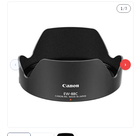
1
/
3
‹
›