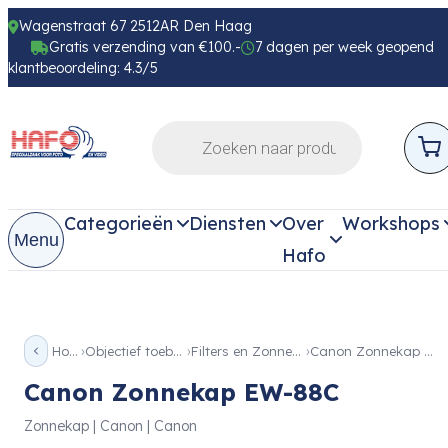
Wagenstraat 67 2512AR Den Haag
Gratis verzending van €100.-
7 dagen per week geopend
klantbeoordeling: 4.3/5
Categorieën
Diensten
Over
Workshops
Menu
Hafo
Home
Objectief toebehoren
Filters en Zonnekappen
Canon Zonnekap EW-88C
Canon Zonnekap EW-88C
Zonnekap | Canon | Canon