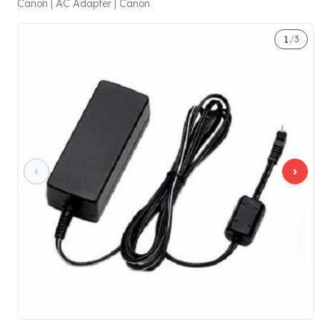
Canon | AC Adapter | Canon
1
/
3
‹
›