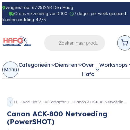
Wagenstraat 67 2512AR Den Haag
Gratis verzending van €100.-
7 dagen per week geopend
klantbeoordeling: 4.3/5
Categorieën
Diensten
Over
Workshops
Menu
Hafo
Home
Accu en Voeding
AC adapter / voeding
Canon ACK-800 Netvoeding (PowerSHOT)
Canon ACK-800 Netvoeding
(PowerSHOT)