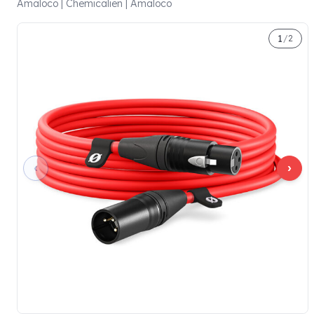
Amaloco | Chemicaliën | Amaloco
1
/
2
‹
›