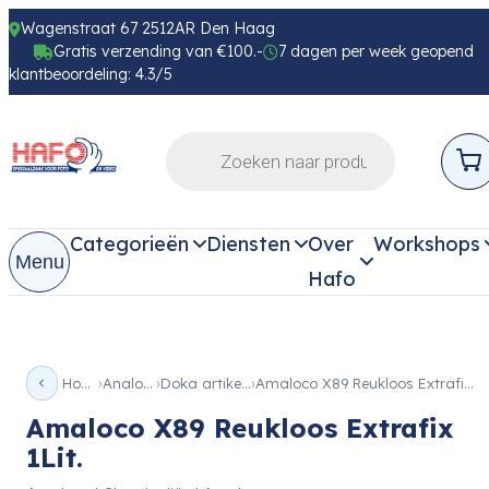
Wagenstraat 67 2512AR Den Haag
Gratis verzending van €100.-
7 dagen per week geopend
klantbeoordeling: 4.3/5
Categorieën
Diensten
Over
Workshops
Menu
Hafo
Home
Analoog
Doka artikelen
Amaloco X89 Reukloos Extrafix 1Lit.
Amaloco X89 Reukloos Extrafix
1Lit.