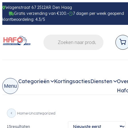
Wagenstraat 67 2512AR Den Haag
Gratis verzending van €100.-
7 dagen per week geopend
klantbeoordeling: 4.3/5
Categorieën
Kortingsacties
Diensten
Ove
Menu
Haf
Home
Uncategorized
15
resultaten