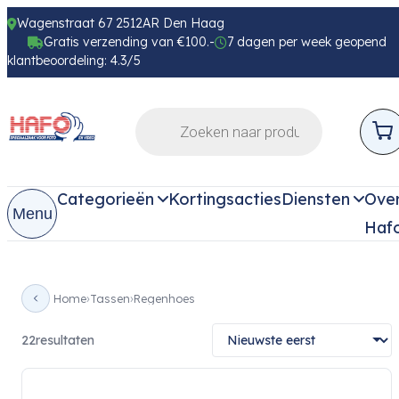
Wagenstraat 67 2512AR Den Haag
Gratis verzending van €100.-
7 dagen per week geopend
klantbeoordeling: 4.3/5
Categorieën
Kortingsacties
Diensten
Ove
Menu
Haf
Home
Tassen
Regenhoes
22
resultaten