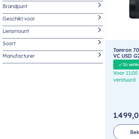
Brandpunt
Tamron 70-200mm SP Di VC USD G2
(1)
Tamron Objectieven
(1)
Geschikt voor
t/m 200 mm
(1)
Zoom
(1)
Lensmount
Canon
(1)
Soort
Canon EF
(1)
Tamron 70
VC USD G
Manufacturer
Objectief
(1)
In wink
Tamron
(1)
Voor 11:00
verstuurd
1.499,
Bek