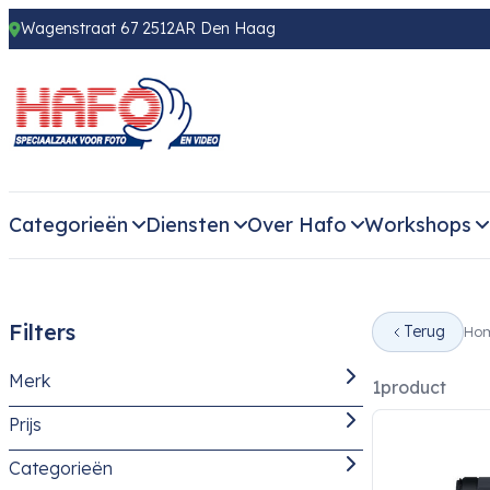
Wagenstraat 67 2512AR Den Haag
Categorieën
Diensten
Over Hafo
Workshops
Filters
Terug
Ho
Merk
1
product
Prijs
Tamron
(1)
Categorieën
-