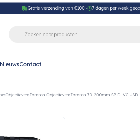
Gratis verzending van €100.-
7 dagen per week geo
Nieuws
Contact
me
Objectieven
Tamron Objectieven
Tamron 70-200mm SP Di VC USD