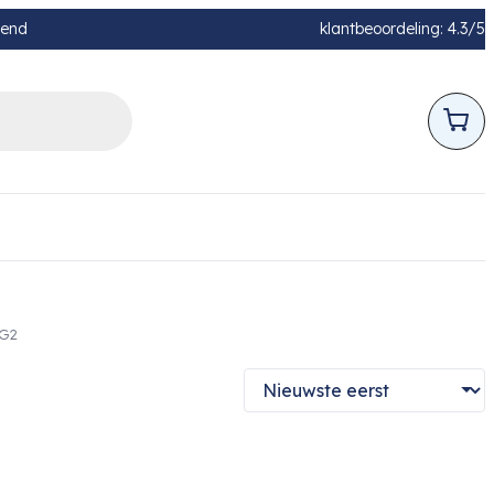
pend
klantbeoordeling: 4.3/5
 G2