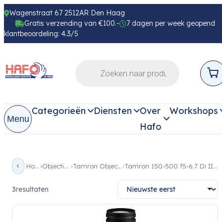
Wagenstraat 67 2512AR Den Haag
Gratis verzending van €100.-
7 dagen per week geopend
klantbeoordeling: 4.3/5
Categorieën
Diensten
Over
Workshops
Menu
Hafo
Home
Objectieven
Tamron Objectieven
Tamron 150-500 f5-6.7 Di III VC VXD
3
resultaten