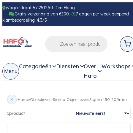
Wagenstraat 67 2512AR Den Haag
Gratis verzending van €100.-
7 dagen per week geopend
klantbeoordeling: 4.3/5
Categorieën
Diensten
Over
Workshops
Menu
Hafo
Home
Objectieven
Sigma Objectieven
Sigma 150-600mm
1
product