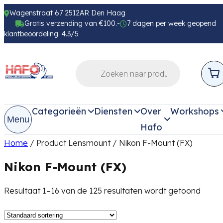
Wagenstraat 67 2512AR Den Haag
Gratis verzending van €100.-
7 dagen per week geopend
klantbeoordeling: 4.3/5
Categorieën
Diensten
Over
Workshops
Menu
Hafo
Home
/ Product Lensmount / Nikon F-Mount (FX)
Nikon F-Mount (FX)
Resultaat 1–16 van de 125 resultaten wordt getoond