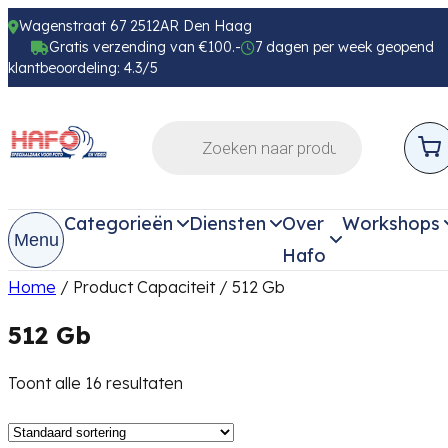
Wagenstraat 67 2512AR Den Haag
Gratis verzending van €100.-
7 dagen per week geopend
klantbeoordeling: 4.3/5
Categorieën
Diensten
Over
Workshops
Menu
Hafo
Home
/ Product Capaciteit / 512 Gb
512 Gb
Toont alle 16 resultaten