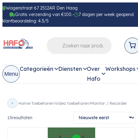
Wagenstraat 67 2512AR Den Haag
Gratis verzending van €100.-
7 dagen per week geopend
klantbeoordeling: 4.3/5
Categorieën
Diensten
Over
Workshops
Menu
Hafo
Home
Toebehoren
Video toebehoren
Monitor / Recorder
15
resultaten